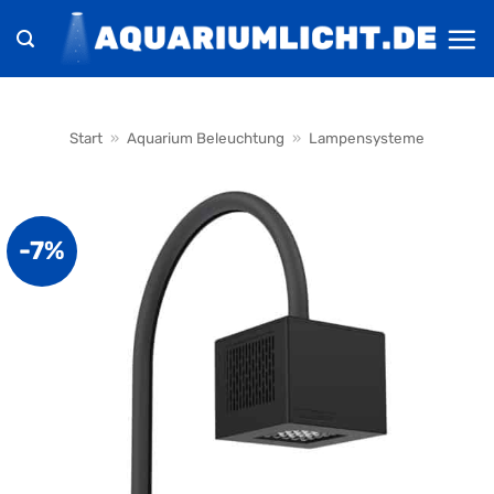
Zum
Inhalt
springen
Start
»
Aquarium Beleuchtung
»
Lampensysteme
-7%