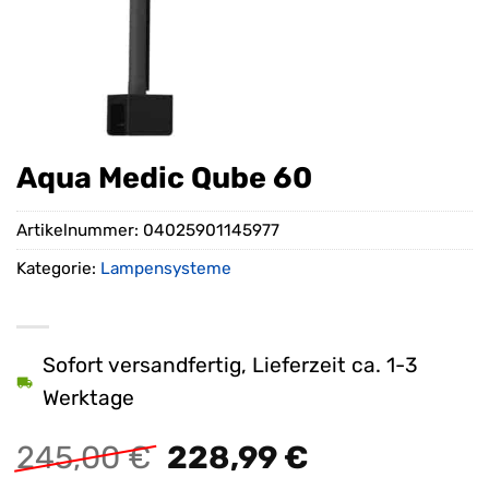
Aqua Medic Qube 60
Artikelnummer:
04025901145977
Kategorie:
Lampensysteme
Sofort versandfertig, Lieferzeit ca. 1-3
Werktage
Ursprünglicher
Aktueller
245,00
€
228,99
€
Preis
Preis