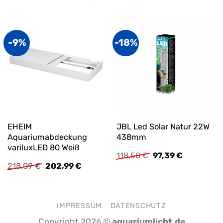
-9%
-18%
EHEIM
JBL Led Solar Natur 22W
Aquariumabdeckung
438mm
variluxLED 80 Weiß
Ursprünglicher
Aktueller
118,50
€
97,39
€
Preis
Preis
Ursprünglicher
Aktueller
218,09
€
202,99
€
war:
ist:
Preis
Preis
118,50 €
97,39 €.
war:
ist:
218,09 €
202,99 €.
IMPRESSUM
DATENSCHUTZ
Copyright 2026 ©
aquariumlicht.de