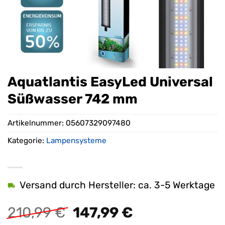
Aquatlantis EasyLed Universal
Süßwasser 742 mm
Artikelnummer:
05607329097480
Kategorie:
Lampensysteme
Versand durch Hersteller: ca. 3-5 Werktage
Ursprünglicher
Aktueller
210,99
€
147,99
€