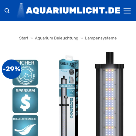
Zum
Inhalt
springen
Start
»
Aquarium Beleuchtung
»
Lampensysteme
-29%