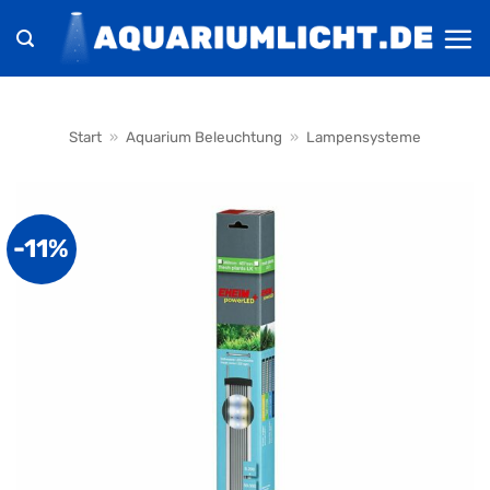
Zum
Inhalt
springen
Start
»
Aquarium Beleuchtung
»
Lampensysteme
-11%