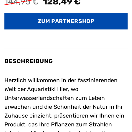
Ursprünglicher
Aktueller
144,95
€
128,49
€
Preis
Preis
war:
ist:
ZUM PARTNERSHOP
144,95 €
128,49 €.
BESCHREIBUNG
Herzlich willkommen in der faszinierenden
Welt der Aquaristik! Hier, wo
Unterwasserlandschaften zum Leben
erwachen und die Schönheit der Natur in Ihr
Zuhause einzieht, präsentieren wir Ihnen ein
Produkt, das Ihre Pflanzen zum Strahlen