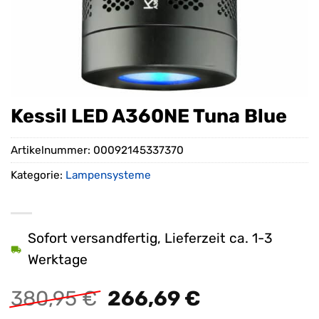
Kessil LED A360NE Tuna Blue
Artikelnummer:
00092145337370
Kategorie:
Lampensysteme
Sofort versandfertig, Lieferzeit ca. 1-3
Werktage
Ursprünglicher
Aktueller
380,95
€
266,69
€
Preis
Preis