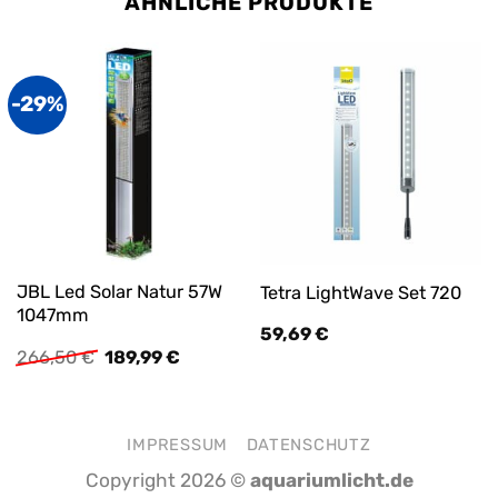
ÄHNLICHE PRODUKTE
-29%
JBL Led Solar Natur 57W
Tetra LightWave Set 720
1047mm
59,69
€
Ursprünglicher
Aktueller
266,50
€
189,99
€
Preis
Preis
war:
ist:
266,50 €
189,99 €.
IMPRESSUM
DATENSCHUTZ
Copyright 2026 ©
aquariumlicht.de