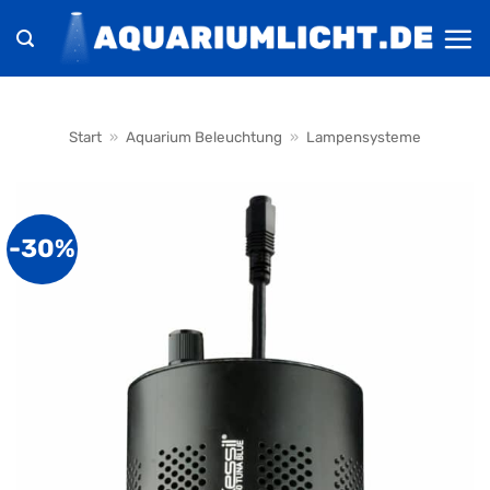
Zum
Inhalt
springen
Start
»
Aquarium Beleuchtung
»
Lampensysteme
-30%