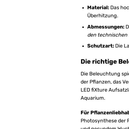
Material:
Das hoc
Überhitzung.
Abmessungen:
D
den technischen 
Schutzart:
Die L
Die richtige Be
Die Beleuchtung spi
der Pflanzen, das V
LED fiXture Aufsatzl
Aquarium.
Für Pflanzenliebha
Photosynthese der P
und gesundem Wuch