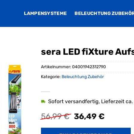
LAMPENSYSTEME
BELEUCHTUNG ZUBEHÖ
sera LED fiXture Auf
Artikelnummer:
04001942312790
Kategorie:
Beleuchtung Zubehör
Sofort versandfertig, Lieferzeit ca
Ursprüngliche
Aktuell
56,99
€
36,49
€
Preis
Preis
war:
ist: